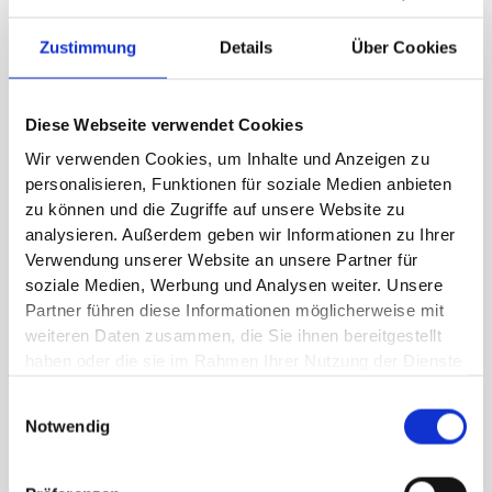
Management #CO2-Bilanzierung #Nachhaltigkeit und Net-
Zero
Zustimmung
Details
Über Cookies
Diese Webseite verwendet Cookies
Wir verwenden Cookies, um Inhalte und Anzeigen zu
personalisieren, Funktionen für soziale Medien anbieten
Sophie ist eine leidenschaftliche Fürsprecherin
zu können und die Zugriffe auf unsere Website zu
für Nachhaltigkeit, insbesondere für Net-Zero
analysieren. Außerdem geben wir Informationen zu Ihrer
und ökologische Nachhaltigkeit. Ihre Arbeit ist
Verwendung unserer Website an unsere Partner für
geprägt von dem Wunsch, Menschen zu helfen
soziale Medien, Werbung und Analysen weiter. Unsere
Partner führen diese Informationen möglicherweise mit
und den Planeten für zukünftige Generationen zu
weiteren Daten zusammen, die Sie ihnen bereitgestellt
schützen.
haben oder die sie im Rahmen Ihrer Nutzung der Dienste
Durch ihre Arbeitserfahrung bei EcoAct in
gesammelt haben.
Einwilligungsauswahl
London und der
juS.TECH AG
in Deutschland hat
Notwendig
sie Kenntnisse in internationalen
Umweltvorschriften sowie in freiwilliger