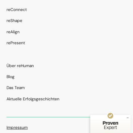
reConnect
reShape
reAlign
rePresent
Über reHuman
Kundenbewertungen und Erfahrungen zu
Blog
reHuman Consulting GmbH
Das Team
SEHR GUT
%
100
Empfehlungen auf
Aktuelle Erfolgsgeschichten
ProvenExpert.com
5,00
/
4,96
16
Bewertungen auf ProvenExpert.com
Impressum