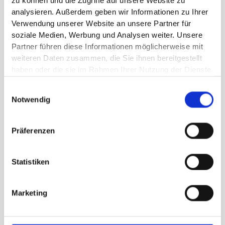
Veränderungen durch meine erprobten
zu können und die Zugriffe auf unsere Website zu
analysieren. Außerdem geben wir Informationen zu Ihrer
Arbeitsmethoden und persönlichen
Verwendung unserer Website an unsere Partner für
Fähigkeiten."
soziale Medien, Werbung und Analysen weiter. Unsere
Partner führen diese Informationen möglicherweise mit
weiteren Daten zusammen, die Sie ihnen bereitgestellt
haben oder die sie im Rahmen Ihrer Nutzung der Dienste
Besondere Fähigkeiten
gesammelt haben.
Einwilligungsauswahl
Notwendig
Führungsfähigkeit durch Persönlichkeit,
Empathie und emotionale Intelligenz
Präferenzen
Strategiekompetenz durch erfolgreiche
Praxisprojekte und Methodenkompetenz
Operative Exzellenz durch viele operative
Statistiken
Führungsaufgaben
Ganzheitliche Unternehmensentwicklung
Marketing
durch Führungsrollen und
Restrukturierungsprojekte