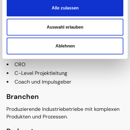
Gestaltungskompetenz durch „Es kann gehen,
Alle zulassen
wenn“–Mentalität und Methoden
Leidenschaft und Zielorientierung durch das
Vorbild der eigenen Haltung
Auswahl erlauben
Typische Mandate
Ablehnen
CEO
CRO
C-Level Projektleitung
Coach und Impulsgeber
Branchen
Produzierende Industriebetriebe mit komplexen
Produkten und Prozessen.