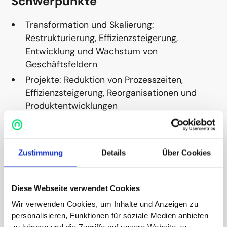
Schwerpunkte
Transformation und Skalierung:
Restrukturierung, Effizienzsteigerung,
Entwicklung und Wachstum von
Geschäftsfeldern
Projekte: Reduktion von Prozesszeiten,
Effizienzsteigerung, Reorganisationen und
Produktentwicklungen
Führung und Organisationsentwicklung:
ganzheitliche Führung und Entwicklung von
Management-Teams sowie
Zustimmung
Details
Über Cookies
Unternehmenskulturen, in denen die
Mitarbeiter Bestleistungen erbringen können
Diese Webseite verwendet Cookies
Wir verwenden Cookies, um Inhalte und Anzeigen zu
"Ich ermögliche nachhaltige
personalisieren, Funktionen für soziale Medien anbieten