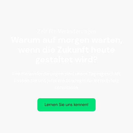
Zeit für Veränderungen
Warum auf morgen warten,
wenn die Zukunft heute
gestaltet wird?
Ihre Herausforderungen sind unser Tagesgeschäft.
Lassen Sie uns jetzt die Strategie für Ihren Erfolg
entwickeln.
Lernen Sie uns kennen!