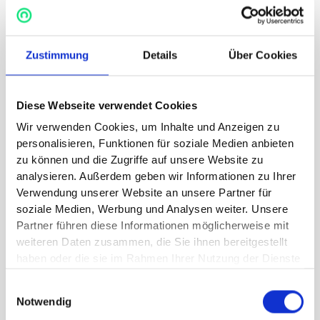
gemeinsam beschreiten konnten – und
weiter gestalten werden. Besonders
freut uns zu erleben, wie Führung und
Zustimmung
Details
Über Cookies
Kultur neu gedacht und gelebt werden
– zugunsten aller Stakeholder.”
Diese Webseite verwendet Cookies
Alexander Gebhardt-Euler | TITEL
Wir verwenden Cookies, um Inhalte und Anzeigen zu
personalisieren, Funktionen für soziale Medien anbieten
Ergebnis
zu können und die Zugriffe auf unsere Website zu
analysieren. Außerdem geben wir Informationen zu Ihrer
Die operative Krise ist nicht nur gelöst, sondern
Verwendung unserer Website an unsere Partner für
Effizienz, Effektivität und Resilienz der
soziale Medien, Werbung und Analysen weiter. Unsere
betreffenden Funktionen sind dauerhaft
Partner führen diese Informationen möglicherweise mit
gestärkt. Eine klare, ambitionierte Langzeitvision
weiteren Daten zusammen, die Sie ihnen bereitgestellt
haben oder die sie im Rahmen Ihrer Nutzung der Dienste
leitet alle Mitarbeiterinnen und Mitarbeiter. Die 4
gesammelt haben.
zentralen Werte „Schützen“, „Wertschätzen“,
Einwilligungsauswahl
„Kooperieren“, „Leisten“ prägen den Umgang mit
Notwendig
Kunden und allen weiteren Stakeholdern.