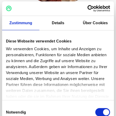
Billa
Zustimmung
Details
Über Cookies
Therapy Goldie
Diese Webseite verwendet Cookies
Billa has been putting a smile on everyone's face
Wir verwenden Cookies, um Inhalte und Anzeigen zu
and opening their hearts for almost 7 years. She
personalisieren, Funktionen für soziale Medien anbieten
is the funniest and best Golden Retriever in the
zu können und die Zugriffe auf unsere Website zu
world. At reHuman she provides an extra portion
analysieren. Außerdem geben wir Informationen zu Ihrer
of fun and letting go whenever necessary.
Verwendung unserer Website an unsere Partner für
soziale Medien, Werbung und Analysen weiter. Unsere
Expertise
Partner führen diese Informationen möglicherweise mit
weiteren Daten zusammen, die Sie ihnen bereitgestellt
haben oder die sie im Rahmen Ihrer Nutzung der Dienste
gesammelt haben.
Einwilligungsauswahl
Notwendig