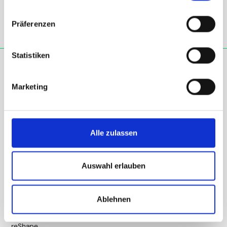
Präferenzen
Statistiken
Marketing
Language also creates reality. We are aware of this. Equality,
diversity, equal opportunities and inclusion are essential
values for us.
Nevertheless, after careful consideration, we have decided
against "gendern" in German on this website. We therefore ask
Alle zulassen
for your understanding that we only use the generic
masculine in exceptional cases for the sake of readability.
Auswahl erlauben
Our services
Ablehnen
reConnect
reShape